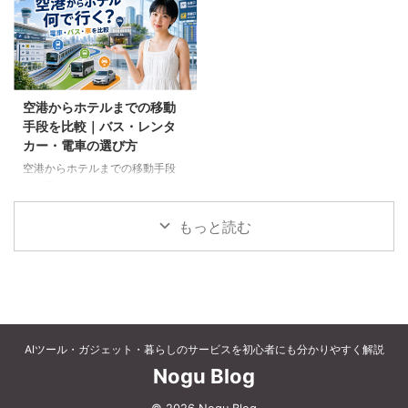
など、父の好みに合わせた選び方
個別予約と国内ツアーの違い、返
と注意点を解説します。
金や取消料、予約先への連絡手順
を解説します。
空港からホテルまでの移動
手段を比較｜バス・レンタ
カー・電車の選び方
空港からホテルまでの移動手段
を、電車、空港連絡バス、路線バ
ス、タクシー、レンタカーで比較
します。料金、荷物、人数、到着
もっと読む
時刻、ホテルの立地に合う方法を
選びましょう。
AIツール・ガジェット・暮らしのサービスを初心者にも分かりやすく解説
Nogu Blog