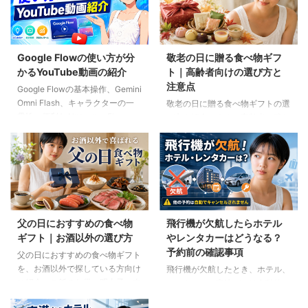
Google Flowの使い方が分
敬老の日に贈る食べ物ギフ
かるYouTube動画の紹介
ト｜高齢者向けの選び方と
注意点
Google Flowの基本操作、Gemini
Omni Flash、キャラクターの一
敬老の日に贈る食べ物ギフトの選
貫性、便利なAIツール、Flow
び方を紹介します。高齢者の噛む
Musicの使い方を解説。ゆり子AI
力や好み、食事制限、保存方法に
研究室の長編動画18本を、目的別
配慮しながら、和菓子、スープ、
に分かりやすく紹介します。
ご飯のお供、やわらか食などの候
補をわかりやすく解説します。
父の日におすすめの食べ物
飛行機が欠航したらホテル
ギフト｜お酒以外の選び方
やレンタカーはどうなる？
予約前の確認事項
父の日におすすめの食べ物ギフト
を、お酒以外で探している方向け
飛行機が欠航したとき、ホテル、
に紹介。ご飯のお供、明太子、肉
レンタカー、高速バスは自動的に
ギフト、コーヒー、紅茶、和菓子
キャンセルされるのでしょうか。