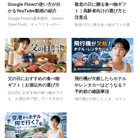
Google Flowの使い方が分
敬老の日に贈る食べ物ギフ
かるYouTube動画の紹介
ト｜高齢者向けの選び方と
注意点
Google Flowの基本操作、Gemini
Omni Flash、キャラクターの一
敬老の日に贈る食べ物ギフトの選
貫性、便利なAIツール、Flow
び方を紹介します。高齢者の噛む
Musicの使い方を解説。ゆり子AI
力や好み、食事制限、保存方法に
研究室の長編動画18本を、目的別
配慮しながら、和菓子、スープ、
に分かりやすく紹介します。
ご飯のお供、やわらか食などの候
補をわかりやすく解説します。
父の日におすすめの食べ物
飛行機が欠航したらホテル
ギフト｜お酒以外の選び方
やレンタカーはどうなる？
予約前の確認事項
父の日におすすめの食べ物ギフト
を、お酒以外で探している方向け
飛行機が欠航したとき、ホテル、
に紹介。ご飯のお供、明太子、肉
レンタカー、高速バスは自動的に
ギフト、コーヒー、紅茶、和菓子
キャンセルされるのでしょうか。
など、父の好みに合わせた選び方
個別予約と国内ツアーの違い、返
と注意点を解説します。
金や取消料、予約先への連絡手順
を解説します。