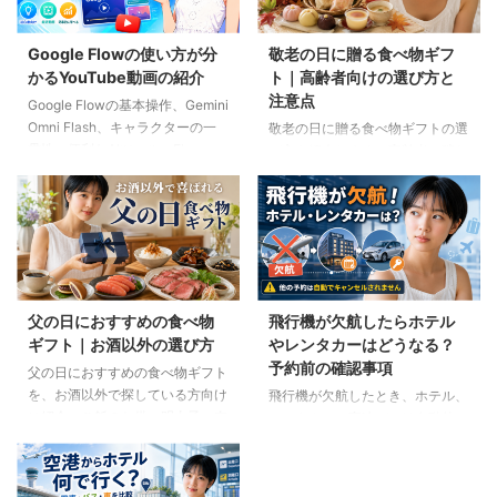
Google Flowの使い方が分
敬老の日に贈る食べ物ギフ
かるYouTube動画の紹介
ト｜高齢者向けの選び方と
注意点
Google Flowの基本操作、Gemini
Omni Flash、キャラクターの一
敬老の日に贈る食べ物ギフトの選
貫性、便利なAIツール、Flow
び方を紹介します。高齢者の噛む
Musicの使い方を解説。ゆり子AI
力や好み、食事制限、保存方法に
研究室の長編動画18本を、目的別
配慮しながら、和菓子、スープ、
に分かりやすく紹介します。
ご飯のお供、やわらか食などの候
補をわかりやすく解説します。
父の日におすすめの食べ物
飛行機が欠航したらホテル
ギフト｜お酒以外の選び方
やレンタカーはどうなる？
予約前の確認事項
父の日におすすめの食べ物ギフト
を、お酒以外で探している方向け
飛行機が欠航したとき、ホテル、
に紹介。ご飯のお供、明太子、肉
レンタカー、高速バスは自動的に
ギフト、コーヒー、紅茶、和菓子
キャンセルされるのでしょうか。
など、父の好みに合わせた選び方
個別予約と国内ツアーの違い、返
と注意点を解説します。
金や取消料、予約先への連絡手順