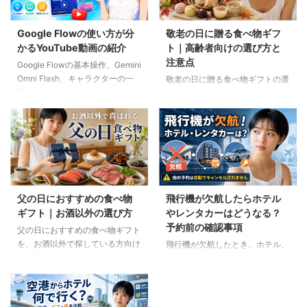
Google Flowの使い方が分
敬老の日に贈る食べ物ギフ
かるYouTube動画の紹介
ト｜高齢者向けの選び方と
注意点
Google Flowの基本操作、Gemini
Omni Flash、キャラクターの一
敬老の日に贈る食べ物ギフトの選
貫性、便利なAIツール、Flow
び方を紹介します。高齢者の噛む
Musicの使い方を解説。ゆり子AI
力や好み、食事制限、保存方法に
研究室の長編動画18本を、目的別
配慮しながら、和菓子、スープ、
に分かりやすく紹介します。
ご飯のお供、やわらか食などの候
補をわかりやすく解説します。
父の日におすすめの食べ物
飛行機が欠航したらホテル
ギフト｜お酒以外の選び方
やレンタカーはどうなる？
予約前の確認事項
父の日におすすめの食べ物ギフト
を、お酒以外で探している方向け
飛行機が欠航したとき、ホテル、
に紹介。ご飯のお供、明太子、肉
レンタカー、高速バスは自動的に
ギフト、コーヒー、紅茶、和菓子
キャンセルされるのでしょうか。
など、父の好みに合わせた選び方
個別予約と国内ツアーの違い、返
と注意点を解説します。
金や取消料、予約先への連絡手順