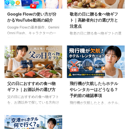
Google Flowの使い方が分
敬老の日に贈る食べ物ギフ
かるYouTube動画の紹介
ト｜高齢者向けの選び方と
注意点
Google Flowの基本操作、Gemini
Omni Flash、キャラクターの一
敬老の日に贈る食べ物ギフトの選
貫性、便利なAIツール、Flow
び方を紹介します。高齢者の噛む
Musicの使い方を解説。ゆり子AI
力や好み、食事制限、保存方法に
研究室の長編動画18本を、目的別
配慮しながら、和菓子、スープ、
に分かりやすく紹介します。
ご飯のお供、やわらか食などの候
補をわかりやすく解説します。
父の日におすすめの食べ物
飛行機が欠航したらホテル
ギフト｜お酒以外の選び方
やレンタカーはどうなる？
予約前の確認事項
父の日におすすめの食べ物ギフト
を、お酒以外で探している方向け
飛行機が欠航したとき、ホテル、
に紹介。ご飯のお供、明太子、肉
レンタカー、高速バスは自動的に
ギフト、コーヒー、紅茶、和菓子
キャンセルされるのでしょうか。
など、父の好みに合わせた選び方
個別予約と国内ツアーの違い、返
と注意点を解説します。
金や取消料、予約先への連絡手順