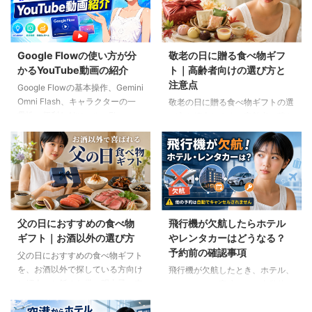
Google Flowの使い方が分
敬老の日に贈る食べ物ギフ
かるYouTube動画の紹介
ト｜高齢者向けの選び方と
注意点
Google Flowの基本操作、Gemini
Omni Flash、キャラクターの一
敬老の日に贈る食べ物ギフトの選
貫性、便利なAIツール、Flow
び方を紹介します。高齢者の噛む
Musicの使い方を解説。ゆり子AI
力や好み、食事制限、保存方法に
研究室の長編動画18本を、目的別
配慮しながら、和菓子、スープ、
に分かりやすく紹介します。
ご飯のお供、やわらか食などの候
補をわかりやすく解説します。
父の日におすすめの食べ物
飛行機が欠航したらホテル
ギフト｜お酒以外の選び方
やレンタカーはどうなる？
予約前の確認事項
父の日におすすめの食べ物ギフト
を、お酒以外で探している方向け
飛行機が欠航したとき、ホテル、
に紹介。ご飯のお供、明太子、肉
レンタカー、高速バスは自動的に
ギフト、コーヒー、紅茶、和菓子
キャンセルされるのでしょうか。
など、父の好みに合わせた選び方
個別予約と国内ツアーの違い、返