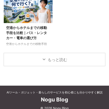
と注意点を解説します。
金や取消料、予約先への連絡手順
を解説します。
空港からホテルまでの移動
手段を比較｜バス・レンタ
カー・電車の選び方
空港からホテルまでの移動手段
を、電車、空港連絡バス、路線バ
ス、タクシー、レンタカーで比較
します。料金、荷物、人数、到着
もっと読む
時刻、ホテルの立地に合う方法を
選びましょう。
AIツール・ガジェット・暮らしのサービスを初心者にも分かりやすく解説
Nogu Blog
© 2026 Nogu Blog