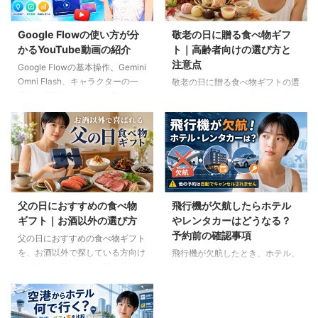
Google Flowの使い方が分
敬老の日に贈る食べ物ギフ
かるYouTube動画の紹介
ト｜高齢者向けの選び方と
注意点
Google Flowの基本操作、Gemini
Omni Flash、キャラクターの一
敬老の日に贈る食べ物ギフトの選
貫性、便利なAIツール、Flow
び方を紹介します。高齢者の噛む
Musicの使い方を解説。ゆり子AI
力や好み、食事制限、保存方法に
研究室の長編動画18本を、目的別
配慮しながら、和菓子、スープ、
に分かりやすく紹介します。
ご飯のお供、やわらか食などの候
補をわかりやすく解説します。
父の日におすすめの食べ物
飛行機が欠航したらホテル
ギフト｜お酒以外の選び方
やレンタカーはどうなる？
予約前の確認事項
父の日におすすめの食べ物ギフト
を、お酒以外で探している方向け
飛行機が欠航したとき、ホテル、
に紹介。ご飯のお供、明太子、肉
レンタカー、高速バスは自動的に
ギフト、コーヒー、紅茶、和菓子
キャンセルされるのでしょうか。
など、父の好みに合わせた選び方
個別予約と国内ツアーの違い、返
と注意点を解説します。
金や取消料、予約先への連絡手順