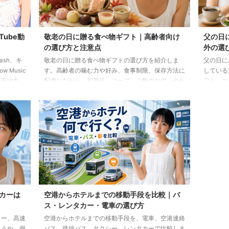
Tube動
敬老の日に贈る食べ物ギフト｜高齢者向け
父の日
の選び方と注意点
外の選
lash、キ
敬老の日に贈る食べ物ギフトの選び方を紹介しま
父の日に
 Music
す。高齢者の噛む力や好み、食事制限、保存方法に
している
画18本
配慮しながら、和菓子、スープ、ご飯のお供、やわ
フト、コ
らか食などの候補をわかりやすく解説します。
わせた選
カーは
空港からホテルまでの移動手段を比較｜バ
ス・レンタカー・電車の選び方
カー、高速
空港からホテルまでの移動手段を、電車、空港連絡
ょうか。個
バス、路線バス、タクシー、レンタカーで比較しま