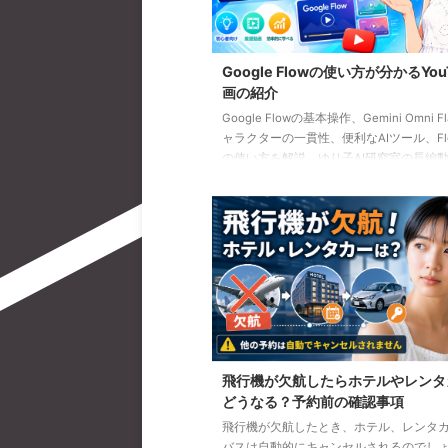
Google Flowの使い方が分かるYou
画の紹介
Google Flowの基本操作、Gemini Omni F
ャラクターの一貫性、便利なAIツール、Flow
の使い方を解説。ゆり子AI研究室の長編動
を、目的別に分かりやすく紹介します。
飛行機が欠航したらホテルやレンタ
どうなる？予約前の確認事項
飛行機が欠航したとき、ホテル、レンタ
バスは自動的にキャンセルされるのでし