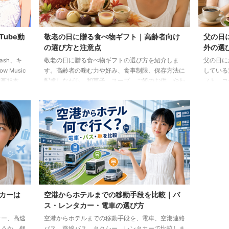
Tube動
敬老の日に贈る食べ物ギフト｜高齢者向け
父の日
の選び方と注意点
外の選
lash、キ
敬老の日に贈る食べ物ギフトの選び方を紹介しま
父の日に
 Music
す。高齢者の噛む力や好み、食事制限、保存方法に
している
画18本
配慮しながら、和菓子、スープ、ご飯のお供、やわ
フト、コ
らか食などの候補をわかりやすく解説します。
わせた選
カーは
空港からホテルまでの移動手段を比較｜バ
ス・レンタカー・電車の選び方
カー、高速
空港からホテルまでの移動手段を、電車、空港連絡
ょうか。個
バス、路線バス、タクシー、レンタカーで比較しま