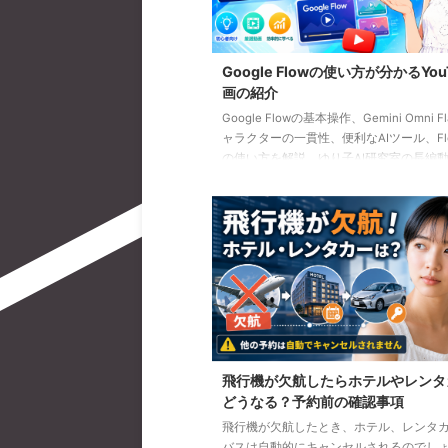
Google Flowの使い方が分かるYou
画の紹介
Google Flowの基本操作、Gemini Omni F
ャラクターの一貫性、便利なAIツール、Flow
の使い方を解説。ゆり子AI研究室の長編動
を、目的別に分かりやすく紹介します。
飛行機が欠航したらホテルやレンタ
どうなる？予約前の確認事項
飛行機が欠航したとき、ホテル、レンタ
バスは自動的にキャンセルされるのでし