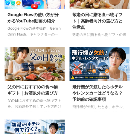
Google Flowの使い方が分
敬老の日に贈る食べ物ギフ
かるYouTube動画の紹介
ト｜高齢者向けの選び方と
注意点
Google Flowの基本操作、Gemini
Omni Flash、キャラクターの一
敬老の日に贈る食べ物ギフトの選
貫性、便利なAIツール、Flow
び方を紹介します。高齢者の噛む
Musicの使い方を解説。ゆり子AI
力や好み、食事制限、保存方法に
研究室の長編動画18本を、目的別
配慮しながら、和菓子、スープ、
に分かりやすく紹介します。
ご飯のお供、やわらか食などの候
補をわかりやすく解説します。
父の日におすすめの食べ物
飛行機が欠航したらホテル
ギフト｜お酒以外の選び方
やレンタカーはどうなる？
予約前の確認事項
父の日におすすめの食べ物ギフト
を、お酒以外で探している方向け
飛行機が欠航したとき、ホテル、
に紹介。ご飯のお供、明太子、肉
レンタカー、高速バスは自動的に
ギフト、コーヒー、紅茶、和菓子
キャンセルされるのでしょうか。
など、父の好みに合わせた選び方
個別予約と国内ツアーの違い、返
と注意点を解説します。
金や取消料、予約先への連絡手順