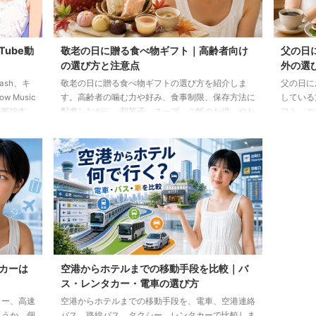
Tube動
敬老の日に贈る食べ物ギフト｜高齢者向け
父の日
の選び方と注意点
外の選
lash、キ
敬老の日に贈る食べ物ギフトの選び方を紹介しま
父の日に
 Music
す。高齢者の噛む力や好み、食事制限、保存方法に
している
画18本
配慮しながら、和菓子、スープ、ご飯のお供、やわ
フト、コ
らか食などの候補をわかりやすく解説します。
わせた選
カーは
空港からホテルまでの移動手段を比較｜バ
ス・レンタカー・電車の選び方
カー、高速
空港からホテルまでの移動手段を、電車、空港連絡
ょうか。個
バス、路線バス、タクシー、レンタカーで比較しま