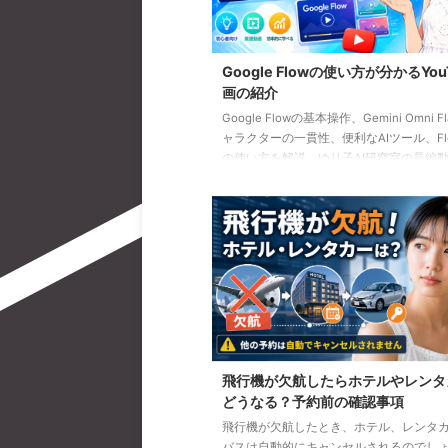
Google Flowの使い方が分かるYou
画の紹介
Google Flowの基本操作、Gemini Omni F
ャラクターの一貫性、便利なAIツール、Flow
の使い方を解説。ゆり子AI研究室の長編動
を、目的別に分かりやすく紹介します。
飛行機が欠航したらホテルやレンタ
どうなる？予約前の確認事項
飛行機が欠航したとき、ホテル、レンタ
バスは自動的にキャンセルされるのでし