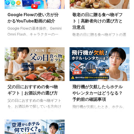
Google Flowの使い方が分
敬老の日に贈る食べ物ギフ
かるYouTube動画の紹介
ト｜高齢者向けの選び方と
注意点
Google Flowの基本操作、Gemini
Omni Flash、キャラクターの一
敬老の日に贈る食べ物ギフトの選
貫性、便利なAIツール、Flow
び方を紹介します。高齢者の噛む
Musicの使い方を解説。ゆり子AI
力や好み、食事制限、保存方法に
研究室の長編動画18本を、目的別
配慮しながら、和菓子、スープ、
に分かりやすく紹介します。
ご飯のお供、やわらか食などの候
補をわかりやすく解説します。
父の日におすすめの食べ物
飛行機が欠航したらホテル
ギフト｜お酒以外の選び方
やレンタカーはどうなる？
予約前の確認事項
父の日におすすめの食べ物ギフト
を、お酒以外で探している方向け
飛行機が欠航したとき、ホテル、
に紹介。ご飯のお供、明太子、肉
レンタカー、高速バスは自動的に
ギフト、コーヒー、紅茶、和菓子
キャンセルされるのでしょうか。
など、父の好みに合わせた選び方
個別予約と国内ツアーの違い、返
と注意点を解説します。
金や取消料、予約先への連絡手順