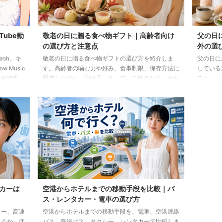
Tube動
敬老の日に贈る食べ物ギフト｜高齢者向け
父の日
の選び方と注意点
外の選
lash、キ
敬老の日に贈る食べ物ギフトの選び方を紹介しま
父の日に
 Music
す。高齢者の噛む力や好み、食事制限、保存方法に
している
画18本
配慮しながら、和菓子、スープ、ご飯のお供、やわ
フト、コ
らか食などの候補をわかりやすく解説します。
わせた選
カーは
空港からホテルまでの移動手段を比較｜バ
ス・レンタカー・電車の選び方
カー、高速
空港からホテルまでの移動手段を、電車、空港連絡
ょうか。個
バス、路線バス、タクシー、レンタカーで比較しま