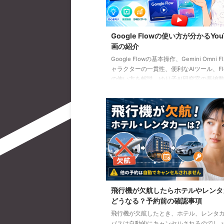
Google Flowの使い方が分かるYou
画の紹介
Google Flowの基本操作、Gemini Omni F
ャラクターの一貫性、便利なAIツール、Flow
の使い方を解説。ゆり子AI研究室の長編動
を、目的別に分かりやすく紹介します。
飛行機が欠航したらホテルやレンタ
どうなる？予約前の確認事項
飛行機が欠航したとき、ホテル、レンタ
バスは自動的にキャンセルされるのでし