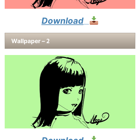
Download
2
Wallpaper –