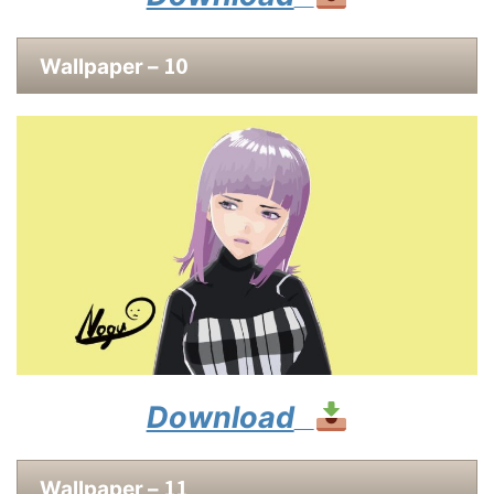
10
Wallpaper –
Download
11
Wallpaper –