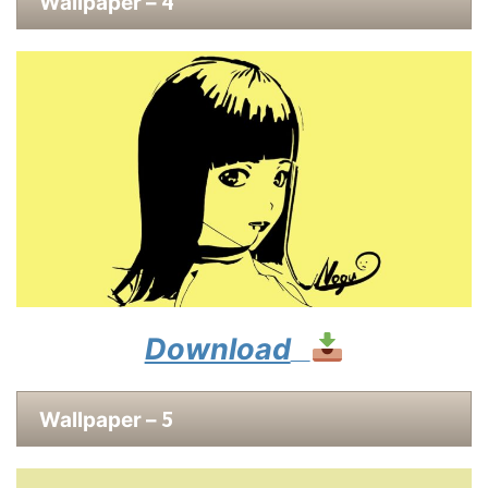
4
Wallpaper –
Download
5
Wallpaper –