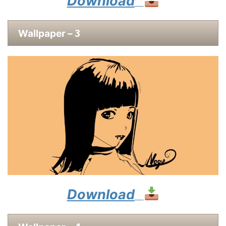
Download
3
Wallpaper –
Download