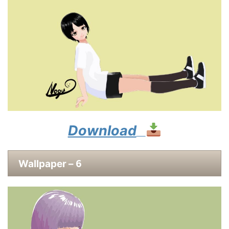
Download
6
Wallpaper –