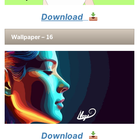
Download
16
Wallpaper –
Download