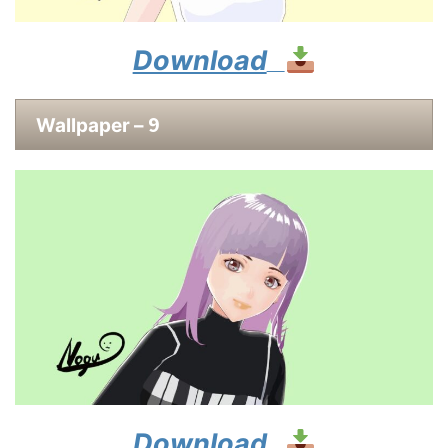
Download
9
Wallpaper –
Download