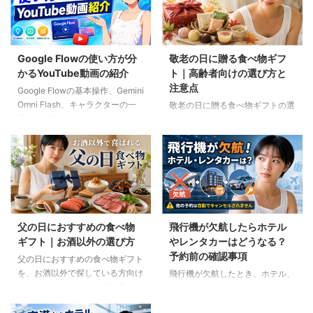
Google Flowの使い方が分
敬老の日に贈る食べ物ギフ
かるYouTube動画の紹介
ト｜高齢者向けの選び方と
注意点
Google Flowの基本操作、Gemini
Omni Flash、キャラクターの一
敬老の日に贈る食べ物ギフトの選
貫性、便利なAIツール、Flow
び方を紹介します。高齢者の噛む
Musicの使い方を解説。ゆり子AI
力や好み、食事制限、保存方法に
研究室の長編動画18本を、目的別
配慮しながら、和菓子、スープ、
に分かりやすく紹介します。
ご飯のお供、やわらか食などの候
補をわかりやすく解説します。
父の日におすすめの食べ物
飛行機が欠航したらホテル
ギフト｜お酒以外の選び方
やレンタカーはどうなる？
予約前の確認事項
父の日におすすめの食べ物ギフト
を、お酒以外で探している方向け
飛行機が欠航したとき、ホテル、
に紹介。ご飯のお供、明太子、肉
レンタカー、高速バスは自動的に
ギフト、コーヒー、紅茶、和菓子
キャンセルされるのでしょうか。