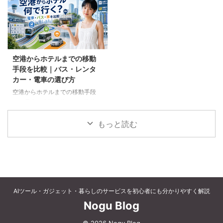
など、父の好みに合わせた選び方
個別予約と国内ツアーの違い、返
と注意点を解説します。
金や取消料、予約先への連絡手順
を解説します。
空港からホテルまでの移動
手段を比較｜バス・レンタ
カー・電車の選び方
空港からホテルまでの移動手段
を、電車、空港連絡バス、路線バ
ス、タクシー、レンタカーで比較
します。料金、荷物、人数、到着
もっと読む
時刻、ホテルの立地に合う方法を
選びましょう。
AIツール・ガジェット・暮らしのサービスを初心者にも分かりやすく解説
Nogu Blog