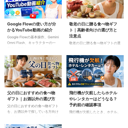
Google Flowの使い方が分
敬老の日に贈る食べ物ギフ
かるYouTube動画の紹介
ト｜高齢者向けの選び方と
注意点
Google Flowの基本操作、Gemini
Omni Flash、キャラクターの一
敬老の日に贈る食べ物ギフトの選
貫性、便利なAIツール、Flow
び方を紹介します。高齢者の噛む
Musicの使い方を解説。ゆり子AI
力や好み、食事制限、保存方法に
研究室の長編動画18本を、目的別
配慮しながら、和菓子、スープ、
に分かりやすく紹介します。
ご飯のお供、やわらか食などの候
補をわかりやすく解説します。
父の日におすすめの食べ物
飛行機が欠航したらホテル
ギフト｜お酒以外の選び方
やレンタカーはどうなる？
予約前の確認事項
父の日におすすめの食べ物ギフト
を、お酒以外で探している方向け
飛行機が欠航したとき、ホテル、
に紹介。ご飯のお供、明太子、肉
レンタカー、高速バスは自動的に
ギフト、コーヒー、紅茶、和菓子
キャンセルされるのでしょうか。