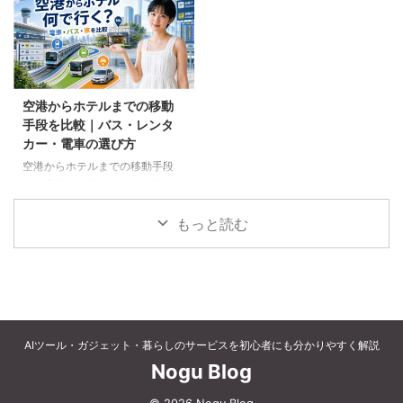
など、父の好みに合わせた選び方
個別予約と国内ツアーの違い、返
と注意点を解説します。
金や取消料、予約先への連絡手順
を解説します。
空港からホテルまでの移動
手段を比較｜バス・レンタ
カー・電車の選び方
空港からホテルまでの移動手段
を、電車、空港連絡バス、路線バ
ス、タクシー、レンタカーで比較
します。料金、荷物、人数、到着
もっと読む
時刻、ホテルの立地に合う方法を
選びましょう。
AIツール・ガジェット・暮らしのサービスを初心者にも分かりやすく解説
Nogu Blog