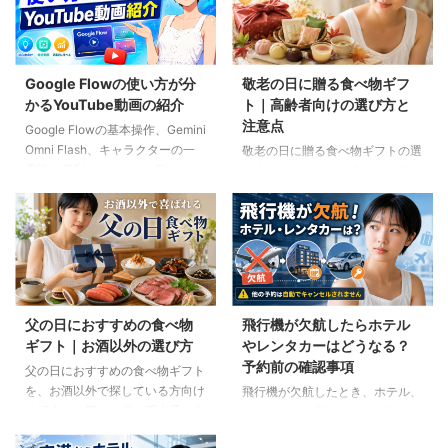
Google Flowの使い方が分
敬老の日に贈る食べ物ギフ
かるYouTube動画の紹介
ト｜高齢者向けの選び方と
注意点
Google Flowの基本操作、Gemini
Omni Flash、キャラクターの一
敬老の日に贈る食べ物ギフトの選
貫性、便利なAIツール、Flow
び方を紹介します。高齢者の噛む
Musicの使い方を解説。ゆり子AI
力や好み、食事制限、保存方法に
研究室の長編動画18本を、目的別
配慮しながら、和菓子、スープ、
に分かりやすく紹介します。
ご飯のお供、やわらか食などの候
補をわかりやすく解説します。
父の日におすすめの食べ物
飛行機が欠航したらホテル
ギフト｜お酒以外の選び方
やレンタカーはどうなる？
予約前の確認事項
父の日におすすめの食べ物ギフト
を、お酒以外で探している方向け
飛行機が欠航したとき、ホテル、
に紹介。ご飯のお供、明太子、肉
レンタカー、高速バスは自動的に
ギフト、コーヒー、紅茶、和菓子
キャンセルされるのでしょうか。