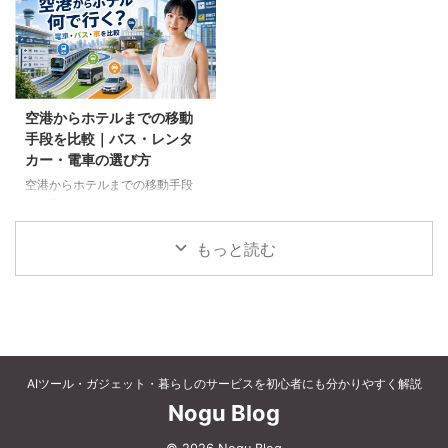
など、父の好みに合わせた選び方
個別予約と国内ツアーの違い、返
と注意点を解説します。
金や取消料、予約先への連絡手順
を解説します。
空港からホテルまでの移動
手段を比較｜バス・レンタ
カー・電車の選び方
空港からホテルまでの移動手段
を、電車、空港連絡バス、路線バ
ス、タクシー、レンタカーで比較
します。料金、荷物、人数、到着
もっと読む
時刻、ホテルの立地に合う方法を
選びましょう。
AIツール・ガジェット・暮らしのサービスを初心者にも分かりやすく解説
Nogu Blog