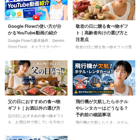
Google Flowの使い方が分
敬老の日に贈る食べ物ギフ
かるYouTube動画の紹介
ト｜高齢者向けの選び方と
注意点
Google Flowの基本操作、Gemini
Omni Flash、キャラクターの一
敬老の日に贈る食べ物ギフトの選
貫性、便利なAIツール、Flow
び方を紹介します。高齢者の噛む
Musicの使い方を解説。ゆり子AI
力や好み、食事制限、保存方法に
研究室の長編動画18本を、目的別
配慮しながら、和菓子、スープ、
に分かりやすく紹介します。
ご飯のお供、やわらか食などの候
補をわかりやすく解説します。
父の日におすすめの食べ物
飛行機が欠航したらホテル
ギフト｜お酒以外の選び方
やレンタカーはどうなる？
予約前の確認事項
父の日におすすめの食べ物ギフト
を、お酒以外で探している方向け
飛行機が欠航したとき、ホテル、
に紹介。ご飯のお供、明太子、肉
レンタカー、高速バスは自動的に
ギフト、コーヒー、紅茶、和菓子
キャンセルされるのでしょうか。