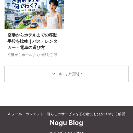
など、父の好みに合わせた選び方
個別予約と国内ツアーの違い、返
と注意点を解説します。
金や取消料、予約先への連絡手順
を解説します。
空港からホテルまでの移動
手段を比較｜バス・レンタ
カー・電車の選び方
空港からホテルまでの移動手段
を、電車、空港連絡バス、路線バ
ス、タクシー、レンタカーで比較
します。料金、荷物、人数、到着
もっと読む
時刻、ホテルの立地に合う方法を
選びましょう。
AIツール・ガジェット・暮らしのサービスを初心者にも分かりやすく解説
Nogu Blog