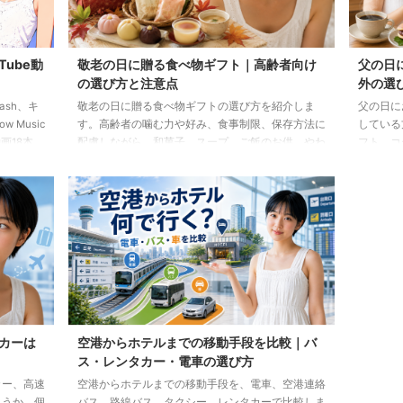
Tube動
敬老の日に贈る食べ物ギフト｜高齢者向け
父の日
の選び方と注意点
外の選
lash、キ
敬老の日に贈る食べ物ギフトの選び方を紹介しま
父の日に
 Music
す。高齢者の噛む力や好み、食事制限、保存方法に
している
画18本
配慮しながら、和菓子、スープ、ご飯のお供、やわ
フト、コ
らか食などの候補をわかりやすく解説します。
わせた選
カーは
空港からホテルまでの移動手段を比較｜バ
ス・レンタカー・電車の選び方
カー、高速
空港からホテルまでの移動手段を、電車、空港連絡
ょうか。個
バス、路線バス、タクシー、レンタカーで比較しま