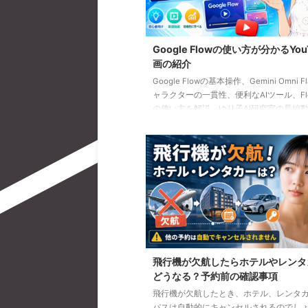
Google Flowの使い方が分かるYou
画の紹介
Google Flowの基本操作、Gemini Omni F
ャラクターの一貫性、便利なAIツール、Flow
の使い方を解説。ゆり子AI研究室の長編動
を、目的別に分かりやすく紹介します。
飛行機が欠航したらホテルやレンタ
どうなる？予約前の確認事項
飛行機が欠航したとき、ホテル、レンタ
バスは自動的にキャンセルされるのでし