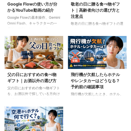
Google Flowの使い方が分
敬老の日に贈る食べ物ギフ
かるYouTube動画の紹介
ト｜高齢者向けの選び方と
注意点
Google Flowの基本操作、Gemini
Omni Flash、キャラクターの一
敬老の日に贈る食べ物ギフトの選
貫性、便利なAIツール、Flow
び方を紹介します。高齢者の噛む
Musicの使い方を解説。ゆり子AI
力や好み、食事制限、保存方法に
研究室の長編動画18本を、目的別
配慮しながら、和菓子、スープ、
に分かりやすく紹介します。
ご飯のお供、やわらか食などの候
補をわかりやすく解説します。
父の日におすすめの食べ物
飛行機が欠航したらホテル
ギフト｜お酒以外の選び方
やレンタカーはどうなる？
予約前の確認事項
父の日におすすめの食べ物ギフト
を、お酒以外で探している方向け
飛行機が欠航したとき、ホテル、
に紹介。ご飯のお供、明太子、肉
レンタカー、高速バスは自動的に
ギフト、コーヒー、紅茶、和菓子
キャンセルされるのでしょうか。
など、父の好みに合わせた選び方
個別予約と国内ツアーの違い、返
と注意点を解説します。
金や取消料、予約先への連絡手順
を解説します。