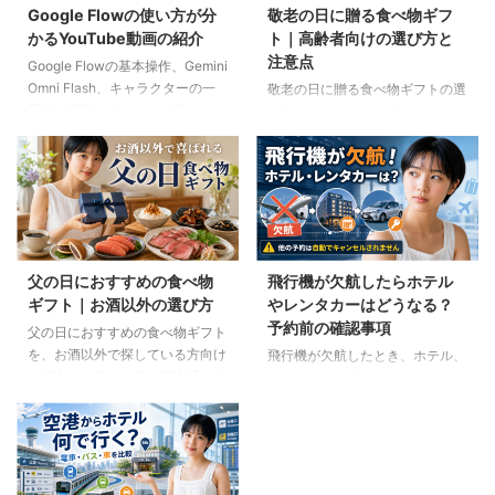
Google Flowの使い方が分
敬老の日に贈る食べ物ギフ
かるYouTube動画の紹介
ト｜高齢者向けの選び方と
注意点
Google Flowの基本操作、Gemini
Omni Flash、キャラクターの一
敬老の日に贈る食べ物ギフトの選
貫性、便利なAIツール、Flow
び方を紹介します。高齢者の噛む
Musicの使い方を解説。ゆり子AI
力や好み、食事制限、保存方法に
研究室の長編動画18本を、目的別
配慮しながら、和菓子、スープ、
に分かりやすく紹介します。
ご飯のお供、やわらか食などの候
補をわかりやすく解説します。
父の日におすすめの食べ物
飛行機が欠航したらホテル
ギフト｜お酒以外の選び方
やレンタカーはどうなる？
予約前の確認事項
父の日におすすめの食べ物ギフト
を、お酒以外で探している方向け
飛行機が欠航したとき、ホテル、
に紹介。ご飯のお供、明太子、肉
レンタカー、高速バスは自動的に
ギフト、コーヒー、紅茶、和菓子
キャンセルされるのでしょうか。
など、父の好みに合わせた選び方
個別予約と国内ツアーの違い、返
と注意点を解説します。
金や取消料、予約先への連絡手順
を解説します。