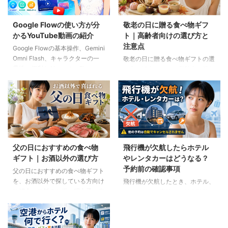
Google Flowの使い方が分
敬老の日に贈る食べ物ギフ
かるYouTube動画の紹介
ト｜高齢者向けの選び方と
注意点
Google Flowの基本操作、Gemini
Omni Flash、キャラクターの一
敬老の日に贈る食べ物ギフトの選
貫性、便利なAIツール、Flow
び方を紹介します。高齢者の噛む
Musicの使い方を解説。ゆり子AI
力や好み、食事制限、保存方法に
研究室の長編動画18本を、目的別
配慮しながら、和菓子、スープ、
に分かりやすく紹介します。
ご飯のお供、やわらか食などの候
補をわかりやすく解説します。
父の日におすすめの食べ物
飛行機が欠航したらホテル
ギフト｜お酒以外の選び方
やレンタカーはどうなる？
予約前の確認事項
父の日におすすめの食べ物ギフト
を、お酒以外で探している方向け
飛行機が欠航したとき、ホテル、
に紹介。ご飯のお供、明太子、肉
レンタカー、高速バスは自動的に
ギフト、コーヒー、紅茶、和菓子
キャンセルされるのでしょうか。
など、父の好みに合わせた選び方
個別予約と国内ツアーの違い、返
と注意点を解説します。
金や取消料、予約先への連絡手順