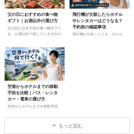
父の日におすすめの食べ物
飛行機が欠航したらホテル
ギフト｜お酒以外の選び方
やレンタカーはどうなる？
予約前の確認事項
父の日におすすめの食べ物ギフト
を、お酒以外で探している方向け
飛行機が欠航したとき、ホテル、
に紹介。ご飯のお供、明太子、肉
レンタカー、高速バスは自動的に
ギフト、コーヒー、紅茶、和菓子
キャンセルされるのでしょうか。
など、父の好みに合わせた選び方
個別予約と国内ツアーの違い、返
と注意点を解説します。
金や取消料、予約先への連絡手順
を解説します。
空港からホテルまでの移動
手段を比較｜バス・レンタ
カー・電車の選び方
空港からホテルまでの移動手段
を、電車、空港連絡バス、路線バ
ス、タクシー、レンタカーで比較
します。料金、荷物、人数、到着
もっと読む
時刻、ホテルの立地に合う方法を