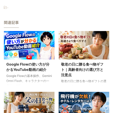
-
関連記事
Google Flowの使い方が分
敬老の日に贈る食べ物ギフ
かるYouTube動画の紹介
ト｜高齢者向けの選び方と
注意点
Google Flowの基本操作、Gemini
Omni Flash、キャラクターの一
敬老の日に贈る食べ物ギフトの選
貫性、便利なAIツール、Flow
び方を紹介します。高齢者の噛む
Musicの使い方を解説。ゆり子AI
力や好み、食事制限、保存方法に
研究室の長編動画18本を、目的別
配慮しながら、和菓子、スープ、
に分かりやすく紹介します。
ご飯のお供、やわらか食などの候
補をわかりやすく解説します。