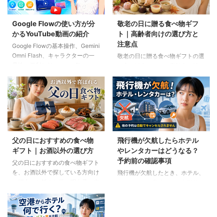
Google Flowの使い方が分
敬老の日に贈る食べ物ギフ
かるYouTube動画の紹介
ト｜高齢者向けの選び方と
注意点
Google Flowの基本操作、Gemini
Omni Flash、キャラクターの一
敬老の日に贈る食べ物ギフトの選
貫性、便利なAIツール、Flow
び方を紹介します。高齢者の噛む
Musicの使い方を解説。ゆり子AI
力や好み、食事制限、保存方法に
研究室の長編動画18本を、目的別
配慮しながら、和菓子、スープ、
に分かりやすく紹介します。
ご飯のお供、やわらか食などの候
補をわかりやすく解説します。
父の日におすすめの食べ物
飛行機が欠航したらホテル
ギフト｜お酒以外の選び方
やレンタカーはどうなる？
予約前の確認事項
父の日におすすめの食べ物ギフト
を、お酒以外で探している方向け
飛行機が欠航したとき、ホテル、
に紹介。ご飯のお供、明太子、肉
レンタカー、高速バスは自動的に
ギフト、コーヒー、紅茶、和菓子
キャンセルされるのでしょうか。
など、父の好みに合わせた選び方
個別予約と国内ツアーの違い、返
と注意点を解説します。
金や取消料、予約先への連絡手順