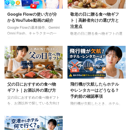
Google Flowの使い方が分
敬老の日に贈る食べ物ギフ
かるYouTube動画の紹介
ト｜高齢者向けの選び方と
注意点
Google Flowの基本操作、Gemini
Omni Flash、キャラクターの一
敬老の日に贈る食べ物ギフトの選
貫性、便利なAIツール、Flow
び方を紹介します。高齢者の噛む
Musicの使い方を解説。ゆり子AI
力や好み、食事制限、保存方法に
研究室の長編動画18本を、目的別
配慮しながら、和菓子、スープ、
に分かりやすく紹介します。
ご飯のお供、やわらか食などの候
補をわかりやすく解説します。
父の日におすすめの食べ物
飛行機が欠航したらホテル
ギフト｜お酒以外の選び方
やレンタカーはどうなる？
予約前の確認事項
父の日におすすめの食べ物ギフト
を、お酒以外で探している方向け
飛行機が欠航したとき、ホテル、
に紹介。ご飯のお供、明太子、肉
レンタカー、高速バスは自動的に
ギフト、コーヒー、紅茶、和菓子
キャンセルされるのでしょうか。
など、父の好みに合わせた選び方
個別予約と国内ツアーの違い、返
と注意点を解説します。
金や取消料、予約先への連絡手順