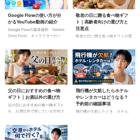
Google Flowの使い方が分
敬老の日に贈る食べ物ギフ
かるYouTube動画の紹介
ト｜高齢者向けの選び方と
注意点
Google Flowの基本操作、Gemini
Omni Flash、キャラクターの一
敬老の日に贈る食べ物ギフトの選
貫性、便利なAIツール、Flow
び方を紹介します。高齢者の噛む
Musicの使い方を解説。ゆり子AI
力や好み、食事制限、保存方法に
研究室の長編動画18本を、目的別
配慮しながら、和菓子、スープ、
に分かりやすく紹介します。
ご飯のお供、やわらか食などの候
補をわかりやすく解説します。
父の日におすすめの食べ物
飛行機が欠航したらホテル
ギフト｜お酒以外の選び方
やレンタカーはどうなる？
予約前の確認事項
父の日におすすめの食べ物ギフト
を、お酒以外で探している方向け
飛行機が欠航したとき、ホテル、
に紹介。ご飯のお供、明太子、肉
レンタカー、高速バスは自動的に
ギフト、コーヒー、紅茶、和菓子
キャンセルされるのでしょうか。
など、父の好みに合わせた選び方
個別予約と国内ツアーの違い、返
と注意点を解説します。
金や取消料、予約先への連絡手順