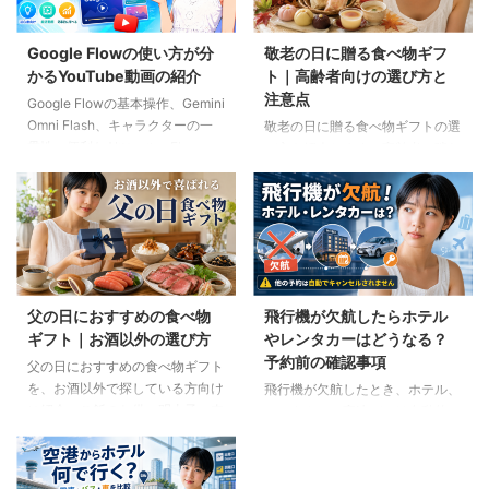
Google Flowの使い方が分
敬老の日に贈る食べ物ギフ
かるYouTube動画の紹介
ト｜高齢者向けの選び方と
注意点
Google Flowの基本操作、Gemini
Omni Flash、キャラクターの一
敬老の日に贈る食べ物ギフトの選
貫性、便利なAIツール、Flow
び方を紹介します。高齢者の噛む
Musicの使い方を解説。ゆり子AI
力や好み、食事制限、保存方法に
研究室の長編動画18本を、目的別
配慮しながら、和菓子、スープ、
に分かりやすく紹介します。
ご飯のお供、やわらか食などの候
補をわかりやすく解説します。
父の日におすすめの食べ物
飛行機が欠航したらホテル
ギフト｜お酒以外の選び方
やレンタカーはどうなる？
予約前の確認事項
父の日におすすめの食べ物ギフト
を、お酒以外で探している方向け
飛行機が欠航したとき、ホテル、
に紹介。ご飯のお供、明太子、肉
レンタカー、高速バスは自動的に
ギフト、コーヒー、紅茶、和菓子
キャンセルされるのでしょうか。
など、父の好みに合わせた選び方
個別予約と国内ツアーの違い、返
と注意点を解説します。
金や取消料、予約先への連絡手順