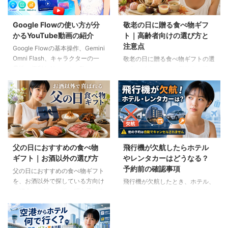
Google Flowの使い方が分
敬老の日に贈る食べ物ギフ
かるYouTube動画の紹介
ト｜高齢者向けの選び方と
注意点
Google Flowの基本操作、Gemini
Omni Flash、キャラクターの一
敬老の日に贈る食べ物ギフトの選
貫性、便利なAIツール、Flow
び方を紹介します。高齢者の噛む
Musicの使い方を解説。ゆり子AI
力や好み、食事制限、保存方法に
研究室の長編動画18本を、目的別
配慮しながら、和菓子、スープ、
に分かりやすく紹介します。
ご飯のお供、やわらか食などの候
補をわかりやすく解説します。
父の日におすすめの食べ物
飛行機が欠航したらホテル
ギフト｜お酒以外の選び方
やレンタカーはどうなる？
予約前の確認事項
父の日におすすめの食べ物ギフト
を、お酒以外で探している方向け
飛行機が欠航したとき、ホテル、
に紹介。ご飯のお供、明太子、肉
レンタカー、高速バスは自動的に
ギフト、コーヒー、紅茶、和菓子
キャンセルされるのでしょうか。
など、父の好みに合わせた選び方
個別予約と国内ツアーの違い、返
と注意点を解説します。
金や取消料、予約先への連絡手順