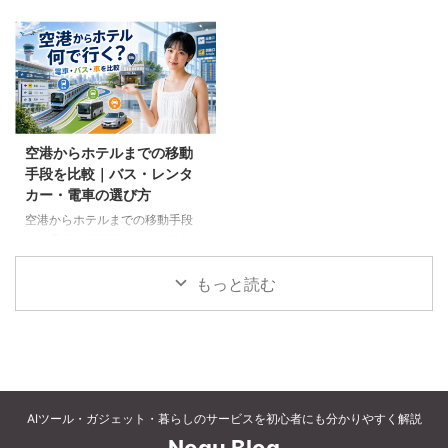
ギフト、コーヒー、紅茶、和菓子
キャンセルされるのでしょうか。
など、父の好みに合わせた選び方
個別予約と国内ツアーの違い、返
と注意点を解説します。
金や取消料、予約先への連絡手順
を解説します。
空港からホテルまでの移動
手段を比較｜バス・レンタ
カー・電車の選び方
空港からホテルまでの移動手段
を、電車、空港連絡バス、路線バ
ス、タクシー、レンタカーで比較
します。料金、荷物、人数、到着
もっと読む
時刻、ホテルの立地に合う方法を
選びましょう。
AIツール・ガジェット・暮らしのサービスを初心者にも分かりやすく解説