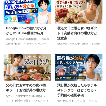
Google Flowの使い方が分
敬老の日に贈る食べ物ギフ
かるYouTube動画の紹介
ト｜高齢者向けの選び方と
注意点
Google Flowの基本操作、Gemini
Omni Flash、キャラクターの一
敬老の日に贈る食べ物ギフトの選
貫性、便利なAIツール、Flow
び方を紹介します。高齢者の噛む
Musicの使い方を解説。ゆり子AI
力や好み、食事制限、保存方法に
研究室の長編動画18本を、目的別
配慮しながら、和菓子、スープ、
に分かりやすく紹介します。
ご飯のお供、やわらか食などの候
補をわかりやすく解説します。
父の日におすすめの食べ物
飛行機が欠航したらホテル
ギフト｜お酒以外の選び方
やレンタカーはどうなる？
予約前の確認事項
父の日におすすめの食べ物ギフト
を、お酒以外で探している方向け
飛行機が欠航したとき、ホテル、
に紹介。ご飯のお供、明太子、肉
レンタカー、高速バスは自動的に