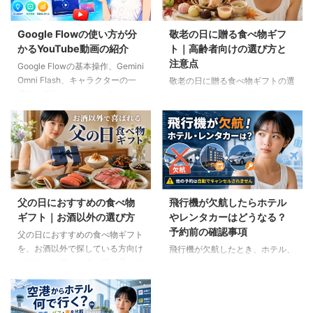
Google Flowの使い方が分
敬老の日に贈る食べ物ギフ
かるYouTube動画の紹介
ト｜高齢者向けの選び方と
注意点
Google Flowの基本操作、Gemini
Omni Flash、キャラクターの一
敬老の日に贈る食べ物ギフトの選
貫性、便利なAIツール、Flow
び方を紹介します。高齢者の噛む
Musicの使い方を解説。ゆり子AI
力や好み、食事制限、保存方法に
研究室の長編動画18本を、目的別
配慮しながら、和菓子、スープ、
に分かりやすく紹介します。
ご飯のお供、やわらか食などの候
補をわかりやすく解説します。
父の日におすすめの食べ物
飛行機が欠航したらホテル
ギフト｜お酒以外の選び方
やレンタカーはどうなる？
予約前の確認事項
父の日におすすめの食べ物ギフト
を、お酒以外で探している方向け
飛行機が欠航したとき、ホテル、
に紹介。ご飯のお供、明太子、肉
レンタカー、高速バスは自動的に
ギフト、コーヒー、紅茶、和菓子
キャンセルされるのでしょうか。
など、父の好みに合わせた選び方
個別予約と国内ツアーの違い、返
と注意点を解説します。
金や取消料、予約先への連絡手順