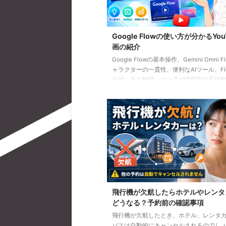
Google Flowの使い方が分かるYou
画の紹介
Google Flowの基本操作、Gemini Omni F
ャラクターの一貫性、便利なAIツール、Flow
の使い方を解説。ゆり子AI研究室の長編動
を、目的別に分かりやすく紹介します。
飛行機が欠航したらホテルやレンタ
どうなる？予約前の確認事項
飛行機が欠航したとき、ホテル、レンタ
バスは自動的にキャンセルされるのでし