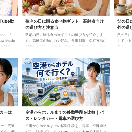
Tube動
敬老の日に贈る食べ物ギフト｜高齢者向け
父の日
の選び方と注意点
外の選
lash、キ
敬老の日に贈る食べ物ギフトの選び方を紹介しま
父の日に
 Music
す。高齢者の噛む力や好み、食事制限、保存方法に
している
画18本
配慮しながら、和菓子、スープ、ご飯のお供、やわ
フト、コ
らか食などの候補をわかりやすく解説します。
わせた選
カーは
空港からホテルまでの移動手段を比較｜バ
ス・レンタカー・電車の選び方
カー、高速
空港からホテルまでの移動手段を、電車、空港連絡
ょうか。個
バス、路線バス、タクシー、レンタカーで比較しま