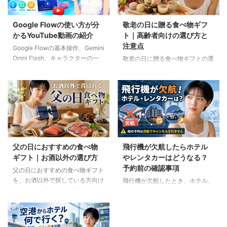
Google Flowの使い方が分
敬老の日に贈る食べ物ギフ
かるYouTube動画の紹介
ト｜高齢者向けの選び方と
注意点
Google Flowの基本操作、Gemini
Omni Flash、キャラクターの一
敬老の日に贈る食べ物ギフトの選
貫性、便利なAIツール、Flow
び方を紹介します。高齢者の噛む
Musicの使い方を解説。ゆり子AI
力や好み、食事制限、保存方法に
研究室の長編動画18本を、目的別
配慮しながら、和菓子、スープ、
に分かりやすく紹介します。
ご飯のお供、やわらか食などの候
補をわかりやすく解説します。
父の日におすすめの食べ物
飛行機が欠航したらホテル
ギフト｜お酒以外の選び方
やレンタカーはどうなる？
予約前の確認事項
父の日におすすめの食べ物ギフト
を、お酒以外で探している方向け
飛行機が欠航したとき、ホテル、
に紹介。ご飯のお供、明太子、肉
レンタカー、高速バスは自動的に
ギフト、コーヒー、紅茶、和菓子
キャンセルされるのでしょうか。
など、父の好みに合わせた選び方
個別予約と国内ツアーの違い、返
と注意点を解説します。
金や取消料、予約先への連絡手順