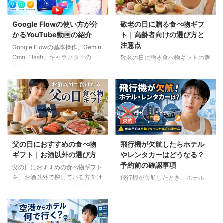
Google Flowの使い方が分
敬老の日に贈る食べ物ギフ
かるYouTube動画の紹介
ト｜高齢者向けの選び方と
注意点
Google Flowの基本操作、Gemini
Omni Flash、キャラクターの一
敬老の日に贈る食べ物ギフトの選
貫性、便利なAIツール、Flow
び方を紹介します。高齢者の噛む
Musicの使い方を解説。ゆり子AI
力や好み、食事制限、保存方法に
研究室の長編動画18本を、目的別
配慮しながら、和菓子、スープ、
に分かりやすく紹介します。
ご飯のお供、やわらか食などの候
補をわかりやすく解説します。
父の日におすすめの食べ物
飛行機が欠航したらホテル
ギフト｜お酒以外の選び方
やレンタカーはどうなる？
予約前の確認事項
父の日におすすめの食べ物ギフト
を、お酒以外で探している方向け
飛行機が欠航したとき、ホテル、
に紹介。ご飯のお供、明太子、肉
レンタカー、高速バスは自動的に
ギフト、コーヒー、紅茶、和菓子
キャンセルされるのでしょうか。
など、父の好みに合わせた選び方
個別予約と国内ツアーの違い、返
と注意点を解説します。
金や取消料、予約先への連絡手順