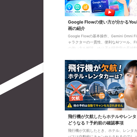
Google Flowの使い方が分かるYou
画の紹介
Google Flowの基本操作、Gemini Omni F
ャラクターの一貫性、便利なAIツール、Flow
の使い方を解説。ゆり子AI研究室の長編動
を、目的別に分かりやすく紹介します。
飛行機が欠航したらホテルやレンタ
どうなる？予約前の確認事項
飛行機が欠航したとき、ホテル、レンタ
バスは自動的にキャンセルされるのでし