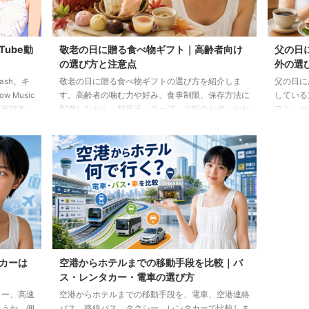
Tube動
敬老の日に贈る食べ物ギフト｜高齢者向け
父の日
の選び方と注意点
外の選
lash、キ
敬老の日に贈る食べ物ギフトの選び方を紹介しま
父の日に
 Music
す。高齢者の噛む力や好み、食事制限、保存方法に
している
画18本
配慮しながら、和菓子、スープ、ご飯のお供、やわ
フト、コ
らか食などの候補をわかりやすく解説します。
わせた選
カーは
空港からホテルまでの移動手段を比較｜バ
ス・レンタカー・電車の選び方
カー、高速
空港からホテルまでの移動手段を、電車、空港連絡
ょうか。個
バス、路線バス、タクシー、レンタカーで比較しま