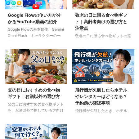
Google Flowの使い方が分
敬老の日に贈る食べ物ギフ
かるYouTube動画の紹介
ト｜高齢者向けの選び方と
注意点
Google Flowの基本操作、Gemini
Omni Flash、キャラクターの一
敬老の日に贈る食べ物ギフトの選
貫性、便利なAIツール、Flow
び方を紹介します。高齢者の噛む
Musicの使い方を解説。ゆり子AI
力や好み、食事制限、保存方法に
研究室の長編動画18本を、目的別
配慮しながら、和菓子、スープ、
に分かりやすく紹介します。
ご飯のお供、やわらか食などの候
補をわかりやすく解説します。
父の日におすすめの食べ物
飛行機が欠航したらホテル
ギフト｜お酒以外の選び方
やレンタカーはどうなる？
予約前の確認事項
父の日におすすめの食べ物ギフト
を、お酒以外で探している方向け
飛行機が欠航したとき、ホテル、
に紹介。ご飯のお供、明太子、肉
レンタカー、高速バスは自動的に
ギフト、コーヒー、紅茶、和菓子
キャンセルされるのでしょうか。
など、父の好みに合わせた選び方
個別予約と国内ツアーの違い、返
と注意点を解説します。
金や取消料、予約先への連絡手順