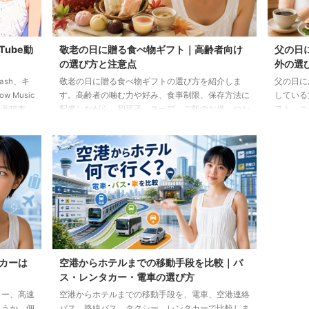
Tube動
敬老の日に贈る食べ物ギフト｜高齢者向け
父の日
の選び方と注意点
外の選
lash、キ
敬老の日に贈る食べ物ギフトの選び方を紹介しま
父の日に
 Music
す。高齢者の噛む力や好み、食事制限、保存方法に
している
画18本
配慮しながら、和菓子、スープ、ご飯のお供、やわ
フト、コ
らか食などの候補をわかりやすく解説します。
わせた選
カーは
空港からホテルまでの移動手段を比較｜バ
ス・レンタカー・電車の選び方
カー、高速
空港からホテルまでの移動手段を、電車、空港連絡
ょうか。個
バス、路線バス、タクシー、レンタカーで比較しま