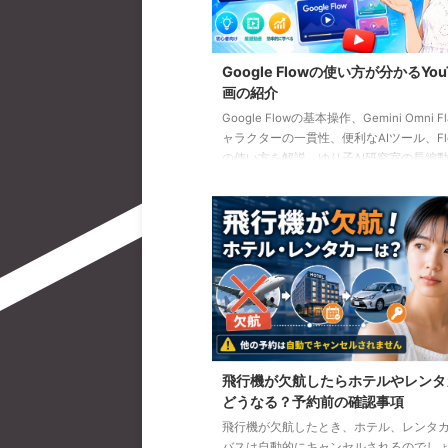
Google Flowの使い方が分かるYou
画の紹介
Google Flowの基本操作、Gemini Omni F
ャラクターの一貫性、便利なAIツール、Flow
の使い方を解説。ゆり子AI研究室の長編動
を、目的別に分かりやすく紹介します。
飛行機が欠航したらホテルやレンタ
どうなる？予約前の確認事項
飛行機が欠航したとき、ホテル、レンタ
バスは自動的にキャンセルされるのでし