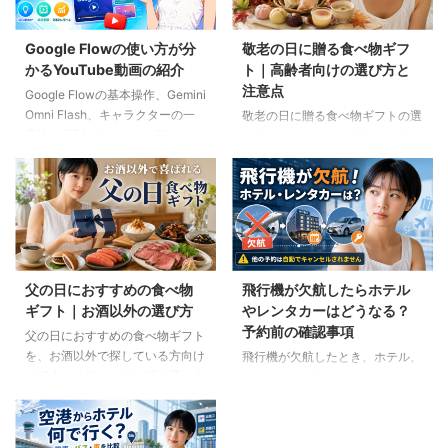
Google Flowの使い方が分
敬老の日に贈る食べ物ギフ
かるYouTube動画の紹介
ト｜高齢者向けの選び方と
注意点
Google Flowの基本操作、Gemini
Omni Flash、キャラクターの一
敬老の日に贈る食べ物ギフトの選
貫性、便利なAIツール、Flow
び方を紹介します。高齢者の噛む
Musicの使い方を解説。ゆり子AI
力や好み、食事制限、保存方法に
研究室の長編動画18本を、目的別
配慮しながら、和菓子、スープ、
に分かりやすく紹介します。
ご飯のお供、やわらか食などの候
補をわかりやすく解説します。
父の日におすすめの食べ物
飛行機が欠航したらホテル
ギフト｜お酒以外の選び方
やレンタカーはどうなる？
予約前の確認事項
父の日におすすめの食べ物ギフト
を、お酒以外で探している方向け
飛行機が欠航したとき、ホテル、
に紹介。ご飯のお供、明太子、肉
レンタカー、高速バスは自動的に
ギフト、コーヒー、紅茶、和菓子
キャンセルされるのでしょうか。
など、父の好みに合わせた選び方
個別予約と国内ツアーの違い、返
と注意点を解説します。
金や取消料、予約先への連絡手順