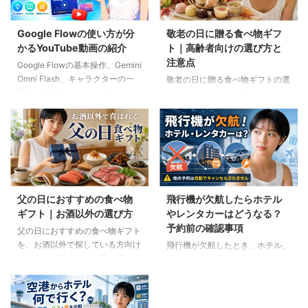
Google Flowの使い方が分
敬老の日に贈る食べ物ギフ
かるYouTube動画の紹介
ト｜高齢者向けの選び方と
注意点
Google Flowの基本操作、Gemini
Omni Flash、キャラクターの一
敬老の日に贈る食べ物ギフトの選
貫性、便利なAIツール、Flow
び方を紹介します。高齢者の噛む
Musicの使い方を解説。ゆり子AI
力や好み、食事制限、保存方法に
研究室の長編動画18本を、目的別
配慮しながら、和菓子、スープ、
に分かりやすく紹介します。
ご飯のお供、やわらか食などの候
補をわかりやすく解説します。
父の日におすすめの食べ物
飛行機が欠航したらホテル
ギフト｜お酒以外の選び方
やレンタカーはどうなる？
予約前の確認事項
父の日におすすめの食べ物ギフト
を、お酒以外で探している方向け
飛行機が欠航したとき、ホテル、
に紹介。ご飯のお供、明太子、肉
レンタカー、高速バスは自動的に
ギフト、コーヒー、紅茶、和菓子
キャンセルされるのでしょうか。
など、父の好みに合わせた選び方
個別予約と国内ツアーの違い、返
と注意点を解説します。
金や取消料、予約先への連絡手順