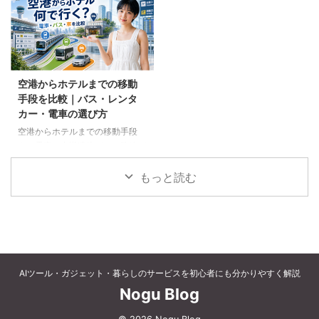
など、父の好みに合わせた選び方
個別予約と国内ツアーの違い、返
と注意点を解説します。
金や取消料、予約先への連絡手順
を解説します。
空港からホテルまでの移動
手段を比較｜バス・レンタ
カー・電車の選び方
空港からホテルまでの移動手段
を、電車、空港連絡バス、路線バ
ス、タクシー、レンタカーで比較
します。料金、荷物、人数、到着
もっと読む
時刻、ホテルの立地に合う方法を
選びましょう。
AIツール・ガジェット・暮らしのサービスを初心者にも分かりやすく解説
Nogu Blog