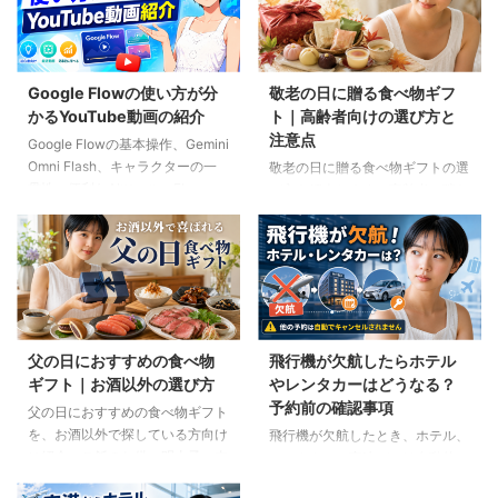
Google Flowの使い方が分
敬老の日に贈る食べ物ギフ
かるYouTube動画の紹介
ト｜高齢者向けの選び方と
注意点
Google Flowの基本操作、Gemini
Omni Flash、キャラクターの一
敬老の日に贈る食べ物ギフトの選
貫性、便利なAIツール、Flow
び方を紹介します。高齢者の噛む
Musicの使い方を解説。ゆり子AI
力や好み、食事制限、保存方法に
研究室の長編動画18本を、目的別
配慮しながら、和菓子、スープ、
に分かりやすく紹介します。
ご飯のお供、やわらか食などの候
補をわかりやすく解説します。
父の日におすすめの食べ物
飛行機が欠航したらホテル
ギフト｜お酒以外の選び方
やレンタカーはどうなる？
予約前の確認事項
父の日におすすめの食べ物ギフト
を、お酒以外で探している方向け
飛行機が欠航したとき、ホテル、
に紹介。ご飯のお供、明太子、肉
レンタカー、高速バスは自動的に
ギフト、コーヒー、紅茶、和菓子
キャンセルされるのでしょうか。