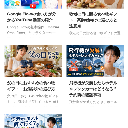
Google Flowの使い方が分
敬老の日に贈る食べ物ギフ
かるYouTube動画の紹介
ト｜高齢者向けの選び方と
注意点
Google Flowの基本操作、Gemini
Omni Flash、キャラクターの一
敬老の日に贈る食べ物ギフトの選
貫性、便利なAIツール、Flow
び方を紹介します。高齢者の噛む
Musicの使い方を解説。ゆり子AI
力や好み、食事制限、保存方法に
研究室の長編動画18本を、目的別
配慮しながら、和菓子、スープ、
に分かりやすく紹介します。
ご飯のお供、やわらか食などの候
補をわかりやすく解説します。
父の日におすすめの食べ物
飛行機が欠航したらホテル
ギフト｜お酒以外の選び方
やレンタカーはどうなる？
予約前の確認事項
父の日におすすめの食べ物ギフト
を、お酒以外で探している方向け
飛行機が欠航したとき、ホテル、
に紹介。ご飯のお供、明太子、肉
レンタカー、高速バスは自動的に
ギフト、コーヒー、紅茶、和菓子
キャンセルされるのでしょうか。
など、父の好みに合わせた選び方
個別予約と国内ツアーの違い、返
と注意点を解説します。
金や取消料、予約先への連絡手順