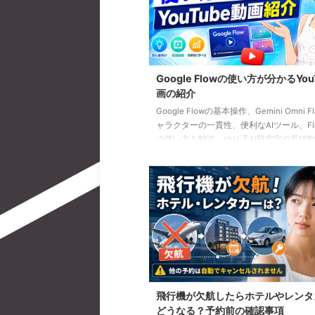
Google Flowの使い方が分かるYou
画の紹介
Google Flowの基本操作、Gemini Omni F
ャラクターの一貫性、便利なAIツール、Flow
の使い方を解説。ゆり子AI研究室の長編動
を、目的別に分かりやすく紹介します。
飛行機が欠航したらホテルやレンタ
どうなる？予約前の確認事項