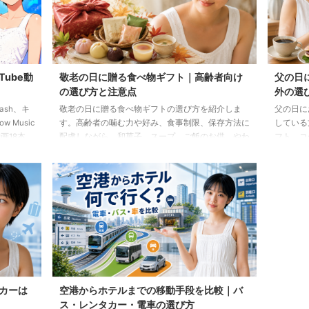
Tube動
敬老の日に贈る食べ物ギフト｜高齢者向け
父の日
の選び方と注意点
外の選
lash、キ
敬老の日に贈る食べ物ギフトの選び方を紹介しま
父の日に
 Music
す。高齢者の噛む力や好み、食事制限、保存方法に
している
画18本
配慮しながら、和菓子、スープ、ご飯のお供、やわ
フト、コ
らか食などの候補をわかりやすく解説します。
わせた選
カーは
空港からホテルまでの移動手段を比較｜バ
ス・レンタカー・電車の選び方