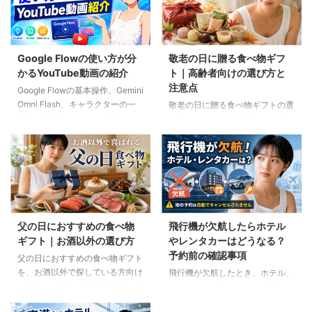
Google Flowの使い方が分
敬老の日に贈る食べ物ギフ
かるYouTube動画の紹介
ト｜高齢者向けの選び方と
注意点
Google Flowの基本操作、Gemini
Omni Flash、キャラクターの一
敬老の日に贈る食べ物ギフトの選
貫性、便利なAIツール、Flow
び方を紹介します。高齢者の噛む
Musicの使い方を解説。ゆり子AI
力や好み、食事制限、保存方法に
研究室の長編動画18本を、目的別
配慮しながら、和菓子、スープ、
に分かりやすく紹介します。
ご飯のお供、やわらか食などの候
補をわかりやすく解説します。
父の日におすすめの食べ物
飛行機が欠航したらホテル
ギフト｜お酒以外の選び方
やレンタカーはどうなる？
予約前の確認事項
父の日におすすめの食べ物ギフト
を、お酒以外で探している方向け
飛行機が欠航したとき、ホテル、
に紹介。ご飯のお供、明太子、肉
レンタカー、高速バスは自動的に
ギフト、コーヒー、紅茶、和菓子
キャンセルされるのでしょうか。