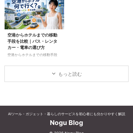
など、父の好みに合わせた選び方
個別予約と国内ツアーの違い、返
と注意点を解説します。
金や取消料、予約先への連絡手順
を解説します。
空港からホテルまでの移動
手段を比較｜バス・レンタ
カー・電車の選び方
空港からホテルまでの移動手段
を、電車、空港連絡バス、路線バ
ス、タクシー、レンタカーで比較
します。料金、荷物、人数、到着
もっと読む
時刻、ホテルの立地に合う方法を
選びましょう。
AIツール・ガジェット・暮らしのサービスを初心者にも分かりやすく解説
Nogu Blog