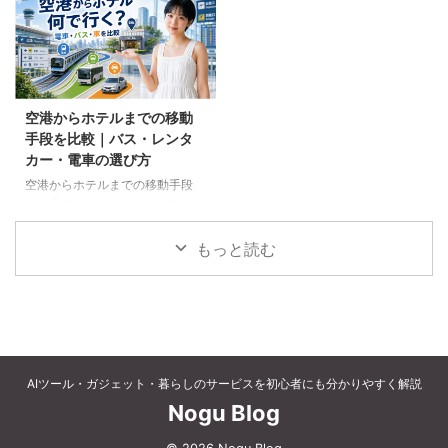
など、父の好みに合わせた選び方
個別予約と国内ツアーの違い、返
と注意点を解説します。
金や取消料、予約先への連絡手順
を解説します。
空港からホテルまでの移動
手段を比較｜バス・レンタ
カー・電車の選び方
空港からホテルまでの移動手段
を、電車、空港連絡バス、路線バ
ス、タクシー、レンタカーで比較
します。料金、荷物、人数、到着
もっと読む
時刻、ホテルの立地に合う方法を
選びましょう。
AIツール・ガジェット・暮らしのサービスを初心者にも分かりやすく解説
Nogu Blog