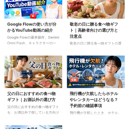
Google Flowの使い方が分
敬老の日に贈る食べ物ギフ
かるYouTube動画の紹介
ト｜高齢者向けの選び方と
注意点
Google Flowの基本操作、Gemini
Omni Flash、キャラクターの一
敬老の日に贈る食べ物ギフトの選
貫性、便利なAIツール、Flow
び方を紹介します。高齢者の噛む
Musicの使い方を解説。ゆり子AI
力や好み、食事制限、保存方法に
研究室の長編動画18本を、目的別
配慮しながら、和菓子、スープ、
に分かりやすく紹介します。
ご飯のお供、やわらか食などの候
補をわかりやすく解説します。
父の日におすすめの食べ物
飛行機が欠航したらホテル
ギフト｜お酒以外の選び方
やレンタカーはどうなる？
予約前の確認事項
父の日におすすめの食べ物ギフト
を、お酒以外で探している方向け
飛行機が欠航したとき、ホテル、
に紹介。ご飯のお供、明太子、肉
レンタカー、高速バスは自動的に
ギフト、コーヒー、紅茶、和菓子
キャンセルされるのでしょうか。