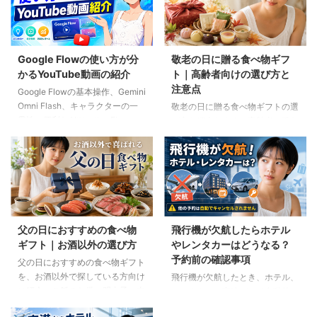
Google Flowの使い方が分
敬老の日に贈る食べ物ギフ
かるYouTube動画の紹介
ト｜高齢者向けの選び方と
注意点
Google Flowの基本操作、Gemini
Omni Flash、キャラクターの一
敬老の日に贈る食べ物ギフトの選
貫性、便利なAIツール、Flow
び方を紹介します。高齢者の噛む
Musicの使い方を解説。ゆり子AI
力や好み、食事制限、保存方法に
研究室の長編動画18本を、目的別
配慮しながら、和菓子、スープ、
に分かりやすく紹介します。
ご飯のお供、やわらか食などの候
補をわかりやすく解説します。
父の日におすすめの食べ物
飛行機が欠航したらホテル
ギフト｜お酒以外の選び方
やレンタカーはどうなる？
予約前の確認事項
父の日におすすめの食べ物ギフト
を、お酒以外で探している方向け
飛行機が欠航したとき、ホテル、
に紹介。ご飯のお供、明太子、肉
レンタカー、高速バスは自動的に
ギフト、コーヒー、紅茶、和菓子
キャンセルされるのでしょうか。