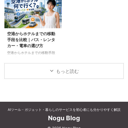
など、父の好みに合わせた選び方
個別予約と国内ツアーの違い、返
と注意点を解説します。
金や取消料、予約先への連絡手順
を解説します。
空港からホテルまでの移動
手段を比較｜バス・レンタ
カー・電車の選び方
空港からホテルまでの移動手段
を、電車、空港連絡バス、路線バ
ス、タクシー、レンタカーで比較
します。料金、荷物、人数、到着
もっと読む
時刻、ホテルの立地に合う方法を
選びましょう。
AIツール・ガジェット・暮らしのサービスを初心者にも分かりやすく解説
Nogu Blog