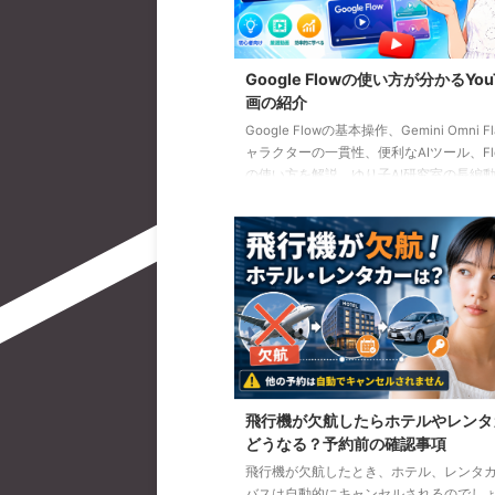
Google Flowの使い方が分かるYou
画の紹介
Google Flowの基本操作、Gemini Omni F
ャラクターの一貫性、便利なAIツール、Flow
の使い方を解説。ゆり子AI研究室の長編動
を、目的別に分かりやすく紹介します。
飛行機が欠航したらホテルやレンタ
どうなる？予約前の確認事項
飛行機が欠航したとき、ホテル、レンタ
バスは自動的にキャンセルされるのでし