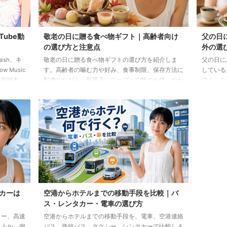
Tube動
敬老の日に贈る食べ物ギフト｜高齢者向け
父の日
の選び方と注意点
外の選
lash、キ
敬老の日に贈る食べ物ギフトの選び方を紹介しま
父の日に
 Music
す。高齢者の噛む力や好み、食事制限、保存方法に
している
画18本
配慮しながら、和菓子、スープ、ご飯のお供、やわ
フト、コ
らか食などの候補をわかりやすく解説します。
わせた選
カーは
空港からホテルまでの移動手段を比較｜バ
ス・レンタカー・電車の選び方
カー、高速
空港からホテルまでの移動手段を、電車、空港連絡
ょうか。個
バス、路線バス、タクシー、レンタカーで比較しま