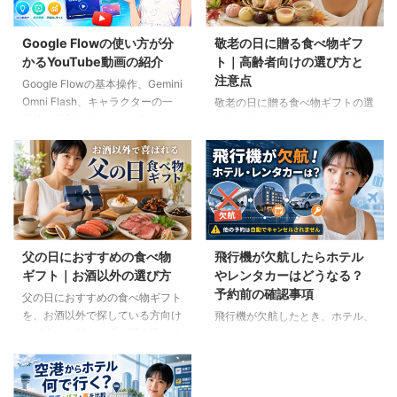
Google Flowの使い方が分
敬老の日に贈る食べ物ギフ
かるYouTube動画の紹介
ト｜高齢者向けの選び方と
注意点
Google Flowの基本操作、Gemini
Omni Flash、キャラクターの一
敬老の日に贈る食べ物ギフトの選
貫性、便利なAIツール、Flow
び方を紹介します。高齢者の噛む
Musicの使い方を解説。ゆり子AI
力や好み、食事制限、保存方法に
研究室の長編動画18本を、目的別
配慮しながら、和菓子、スープ、
に分かりやすく紹介します。
ご飯のお供、やわらか食などの候
補をわかりやすく解説します。
父の日におすすめの食べ物
飛行機が欠航したらホテル
ギフト｜お酒以外の選び方
やレンタカーはどうなる？
予約前の確認事項
父の日におすすめの食べ物ギフト
を、お酒以外で探している方向け
飛行機が欠航したとき、ホテル、
に紹介。ご飯のお供、明太子、肉
レンタカー、高速バスは自動的に
ギフト、コーヒー、紅茶、和菓子
キャンセルされるのでしょうか。
など、父の好みに合わせた選び方
個別予約と国内ツアーの違い、返
と注意点を解説します。
金や取消料、予約先への連絡手順