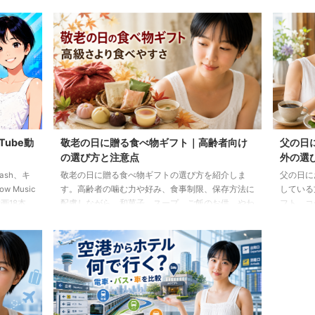
Tube動
敬老の日に贈る食べ物ギフト｜高齢者向け
父の日
の選び方と注意点
外の選
lash、キ
敬老の日に贈る食べ物ギフトの選び方を紹介しま
父の日に
 Music
す。高齢者の噛む力や好み、食事制限、保存方法に
している
画18本
配慮しながら、和菓子、スープ、ご飯のお供、やわ
フト、コ
らか食などの候補をわかりやすく解説します。
わせた選