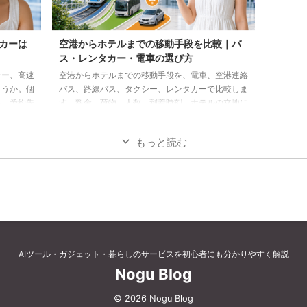
カーは
空港からホテルまでの移動手段を比較｜バ
ス・レンタカー・電車の選び方
カー、高速
空港からホテルまでの移動手段を、電車、空港連絡
ょうか。個
バス、路線バス、タクシー、レンタカーで比較しま
料、予約先
す。料金、荷物、人数、到着時刻、ホテルの立地に
合う方法を選びましょう。
もっと読む
AIツール・ガジェット・暮らしのサービスを初心者にも分かりやすく解説
Nogu Blog
© 2026 Nogu Blog