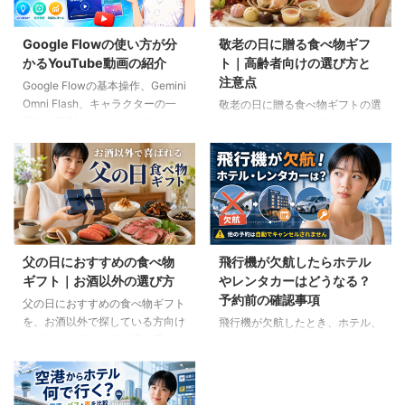
Google Flowの使い方が分
敬老の日に贈る食べ物ギフ
かるYouTube動画の紹介
ト｜高齢者向けの選び方と
注意点
Google Flowの基本操作、Gemini
Omni Flash、キャラクターの一
敬老の日に贈る食べ物ギフトの選
貫性、便利なAIツール、Flow
び方を紹介します。高齢者の噛む
Musicの使い方を解説。ゆり子AI
力や好み、食事制限、保存方法に
研究室の長編動画18本を、目的別
配慮しながら、和菓子、スープ、
に分かりやすく紹介します。
ご飯のお供、やわらか食などの候
補をわかりやすく解説します。
父の日におすすめの食べ物
飛行機が欠航したらホテル
ギフト｜お酒以外の選び方
やレンタカーはどうなる？
予約前の確認事項
父の日におすすめの食べ物ギフト
を、お酒以外で探している方向け
飛行機が欠航したとき、ホテル、
に紹介。ご飯のお供、明太子、肉
レンタカー、高速バスは自動的に
ギフト、コーヒー、紅茶、和菓子
キャンセルされるのでしょうか。
など、父の好みに合わせた選び方
個別予約と国内ツアーの違い、返
と注意点を解説します。
金や取消料、予約先への連絡手順