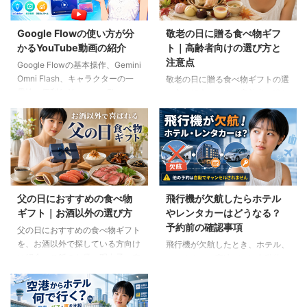
Google Flowの使い方が分
敬老の日に贈る食べ物ギフ
かるYouTube動画の紹介
ト｜高齢者向けの選び方と
注意点
Google Flowの基本操作、Gemini
Omni Flash、キャラクターの一
敬老の日に贈る食べ物ギフトの選
貫性、便利なAIツール、Flow
び方を紹介します。高齢者の噛む
Musicの使い方を解説。ゆり子AI
力や好み、食事制限、保存方法に
研究室の長編動画18本を、目的別
配慮しながら、和菓子、スープ、
に分かりやすく紹介します。
ご飯のお供、やわらか食などの候
補をわかりやすく解説します。
父の日におすすめの食べ物
飛行機が欠航したらホテル
ギフト｜お酒以外の選び方
やレンタカーはどうなる？
予約前の確認事項
父の日におすすめの食べ物ギフト
を、お酒以外で探している方向け
飛行機が欠航したとき、ホテル、
に紹介。ご飯のお供、明太子、肉
レンタカー、高速バスは自動的に
ギフト、コーヒー、紅茶、和菓子
キャンセルされるのでしょうか。
など、父の好みに合わせた選び方
個別予約と国内ツアーの違い、返
と注意点を解説します。
金や取消料、予約先への連絡手順