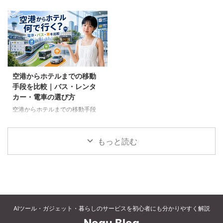
ギフト、コーヒー、紅茶、和菓子
キャンセルされるのでしょうか。
など、父の好みに合わせた選び方
個別予約と国内ツアーの違い、返
と注意点を解説します。
金や取消料、予約先への連絡手順
を解説します。
空港からホテルまでの移動
手段を比較｜バス・レンタ
カー・電車の選び方
空港からホテルまでの移動手段
を、電車、空港連絡バス、路線バ
ス、タクシー、レンタカーで比較
します。料金、荷物、人数、到着
もっと読む
時刻、ホテルの立地に合う方法を
選びましょう。
AIツール・ガジェット・暮らしのサービスを初心者にも分かりやすく解説