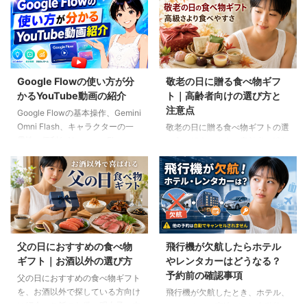
Google Flowの使い方が分
敬老の日に贈る食べ物ギフ
かるYouTube動画の紹介
ト｜高齢者向けの選び方と
注意点
Google Flowの基本操作、Gemini
Omni Flash、キャラクターの一
敬老の日に贈る食べ物ギフトの選
貫性、便利なAIツール、Flow
び方を紹介します。高齢者の噛む
Musicの使い方を解説。ゆり子AI
力や好み、食事制限、保存方法に
研究室の長編動画18本を、目的別
配慮しながら、和菓子、スープ、
に分かりやすく紹介します。
ご飯のお供、やわらか食などの候
補をわかりやすく解説します。
父の日におすすめの食べ物
飛行機が欠航したらホテル
ギフト｜お酒以外の選び方
やレンタカーはどうなる？
予約前の確認事項
父の日におすすめの食べ物ギフト
を、お酒以外で探している方向け
飛行機が欠航したとき、ホテル、
に紹介。ご飯のお供、明太子、肉
レンタカー、高速バスは自動的に